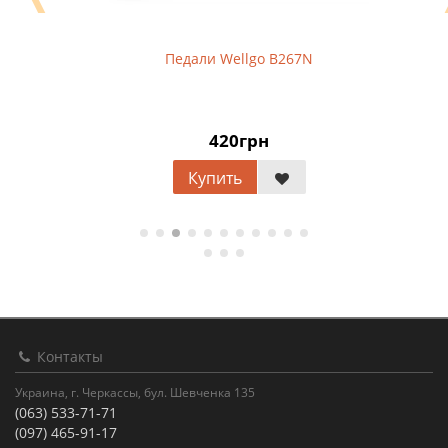
Педали Wellgo B267N
420грн
Купить
Контакты
Украина, г. Черкассы, бул. Шевченка 135
(063) 533-71-71
(097) 465-91-17