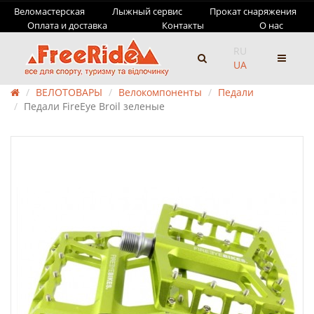
Веломастерская
Лыжный сервис
Прокат снаряжения
Оплата и доставка
Контакты
О нас
RU
UA
ВЕЛОТОВАРЫ
Велокомпоненты
Педали
Педали FireEye Broil зеленые