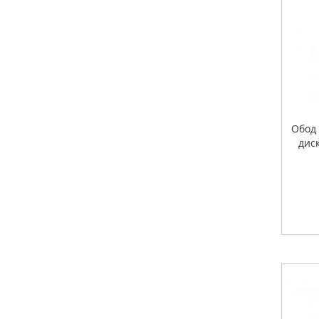
Тернополь
Ужгород
Харьков
Херсон
Хмельницкий
Черкассы
Чернигов
Черновцы
Обод 
дис