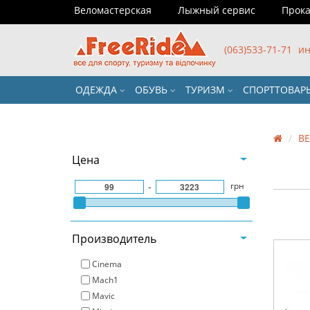
Веломастерская
Лыжный сервис
Прока
(063)533-71-71
ин
ОДЕЖДА
ОБУВЬ
ТУРИЗМ
СПОРТТОВА
В
Цена
-
грн
Производитель
Cinema
Mach1
Mavic