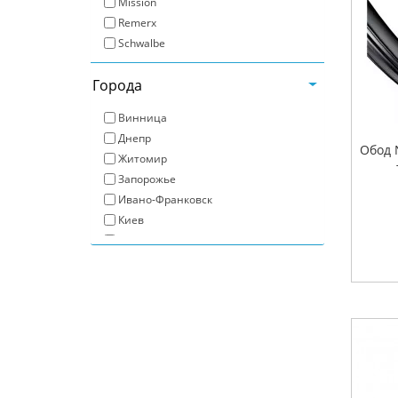
Mission
Remerx
Schwalbe
Города
Винница
Днепр
Обод N
Житомир
Запорожье
Ивано-Франковск
Киев
Кропивницкий
Луцк
Львов
Николаев
Одесса
Полтава
Ровно
Сумы