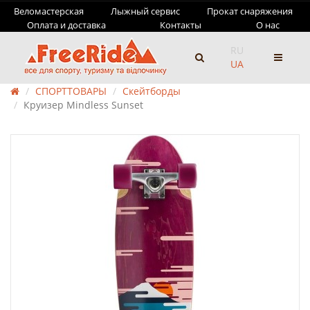
Веломастерская
Лыжный сервис
Прокат снаряжения
Оплата и доставка
Контакты
О нас
RU
UA
СПОРТТОВАРЫ
Скейтборды
Круизер Mindless Sunset