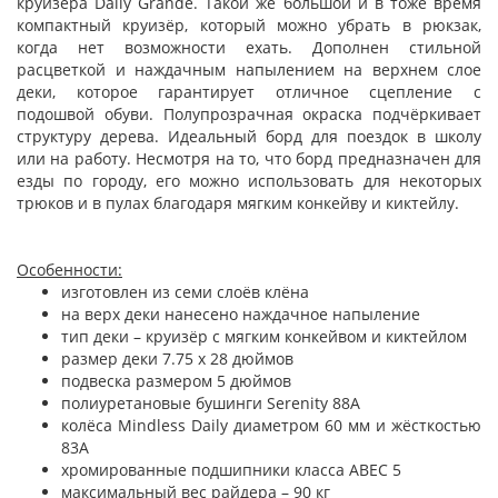
круизёра Daily Grande. Такой же большой и в тоже время
компактный круизёр, который можно убрать в рюкзак,
когда нет возможности ехать. Дополнен стильной
расцветкой и наждачным напылением на верхнем слое
деки, которое гарантирует отличное сцепление с
подошвой обуви. Полупрозрачная окраска подчёркивает
структуру дерева. Идеальный борд для поездок в школу
или на работу. Несмотря на то, что борд предназначен для
езды по городу, его можно использовать для некоторых
трюков и в пулах благодаря мягким конкейву и киктейлу.
Особенности:
изготовлен из семи слоёв клёна
на верх деки нанесено наждачное напыление
тип деки – круизёр с мягким конкейвом и киктейлом
размер деки 7.75 х 28 дюймов
подвеска размером 5 дюймов
полиуретановые бушинги Serenity 88A
колёса Mindless Daily диаметром 60 мм и жёсткостью
83А
хромированные подшипники класса ABEC 5
максимальный вес райдера – 90 кг