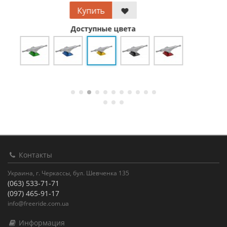
Купить
Доступные цвета
Контакты
Украина, г. Черкассы, бул. Шевченка 135
(063) 533-71-71
(097) 465-91-17
info@freeride.com.ua
Информация