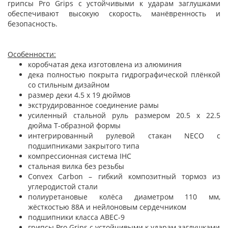
грипсы Pro Grips с устойчивыми к ударам заглушками
обеспечивают высокую скорость, манёвренность и
безопасность.
Особенности:
коробчатая дека изготовлена из алюминия
дека полностью покрыта гидрографической плёнкой
со стильным дизайном
размер деки 4.5 х 19 дюймов
экструдированное соединение рамы
усиленный стальной руль размером 20.5 x 22.5
дюйма Т-образной формы
интегрированный рулевой стакан NECO с
подшипниками закрытого типа
компрессионная система IHC
стальная вилка без резьбы
Convex Carbon – гибкий композитный тормоз из
углеродистой стали
полиуретановые колёса диаметром 110 мм,
жёсткостью 88А и нейлоновым сердечником
подшипники класса ABEC-9
грипсы Pro Grips с устойчивыми к ударам заглушками