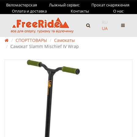
Веломастерская
Лыжный сервис
Прокат снаряжения
Оплата и доставка
Контакты
О нас
RU
UA
СПОРТТОВАРЫ
Самокаты
Самокат Slamm Mischief IV Wrap