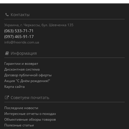
Контакты
Украина, г. Черкассы, бул. Шевченка 135
(063) 533-71-71
(097) 465-91-17
info@freeride.com.ua
Информация
Гарантии и возврат
Дисконтная система
Договор публичной оферты
Акция "С Днём рождения!"
Карта сайта
Советуем почитать
Последние новости
Интересные отчеты о походах
Объективные обзоры товаров
Полезные статьи