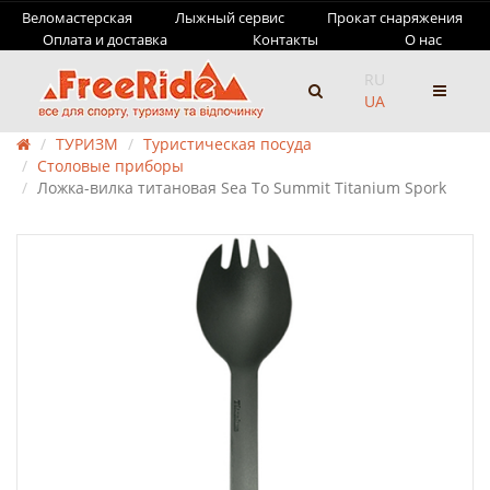
Веломастерская
Лыжный сервис
Прокат снаряжения
Оплата и доставка
Контакты
О нас
RU
UA
ТУРИЗМ
Туристическая посуда
Столовые приборы
Ложка-вилка титановая Sea To Summit Titanium Spork