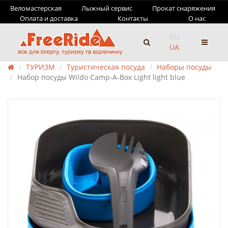
Веломастерская
Лыжный сервис
Прокат снаряжения
Оплата и доставка
Контакты
О нас
RU
UA
ТУРИЗМ
Туристическая посуда
Наборы посуды
Набор посуды Wildo Camp-A-Box Light light blue