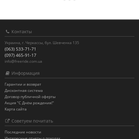
Контакты
Украина, г. Черкассы, бул. Шевченка 135
(063) 533-71-71
(097) 465-91-17
info@freeride.com.ua
Информация
Гарантии и возврат
Дисконтная система
Договор публичной оферты
Акция "С Днём рождения!"
Карта сайта
Советуем почитать
Последние новости
Интересные отчеты о походах