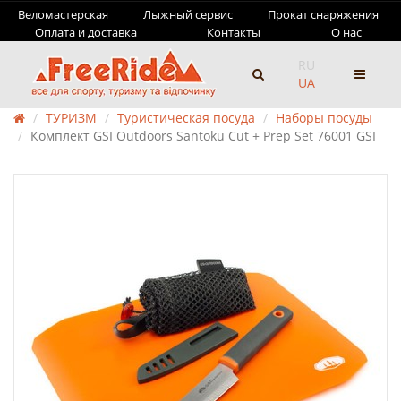
Веломастерская
Лыжный сервис
Прокат снаряжения
Оплата и доставка
Контакты
О нас
RU
UA
ТУРИЗМ
Туристическая посуда
Наборы посуды
Комплект GSI Outdoors Santoku Cut + Prep Set 76001 GSI