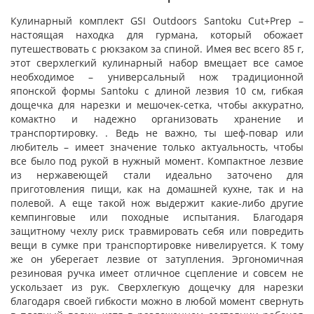
Кулинарный комплект GSI Outdoors Santoku Cut+Prep –
настоящая находка для гурмана, который обожает
путешествовать с рюкзаком за спиной. Имея вес всего 85 г,
этот сверхлегкий кулинарный набор вмещает все самое
необходимое – универсальный нож традиционной
японской формы Santoku с длиной лезвия 10 см, гибкая
дощечка для нарезки и мешочек-сетка, чтобы аккуратно,
комактно и надежно организовать хранение и
транспортировку. . Ведь не важно, ты шеф-повар или
любитель – имеет значение только актуальность, чтобы
все было под рукой в ​​нужный момент. Компактное лезвие
из нержавеющей стали идеально заточено для
приготовления пищи, как на домашней кухне, так и на
полевой. А еще такой нож выдержит какие-либо другие
кемпинговые или походные испытания. Благодаря
защитному чехлу риск травмировать себя или повредить
вещи в сумке при транспортировке нивелируется. К тому
же он уберегает лезвие от затупления. Эргономичная
резиновая ручка имеет отличное сцепление и совсем не
ускользает из рук. Сверхлегкую дощечку для нарезки
благодаря своей гибкости можно в любой момент свернуть