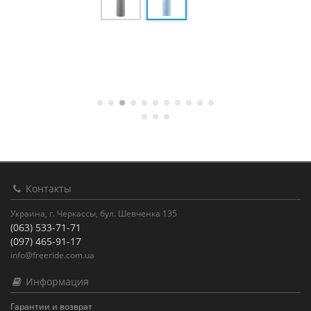
Контакты
Украина, г. Черкассы, бул. Шевченка 135
(063) 533-71-71
(097) 465-91-17
info@freeride.com.ua
Информация
Гарантии и возврат