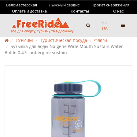
Веломастерская
Лыжный сервис
Прокат снаряжения
Оплата и доставка
Контакты
О нас
RU
UA
ТУРИЗМ
Туристическая посуда
Фляги
Бутылка для воды Nalgene Wide Mouth Sustain Water
Bottle 0.47L aubergine sustain