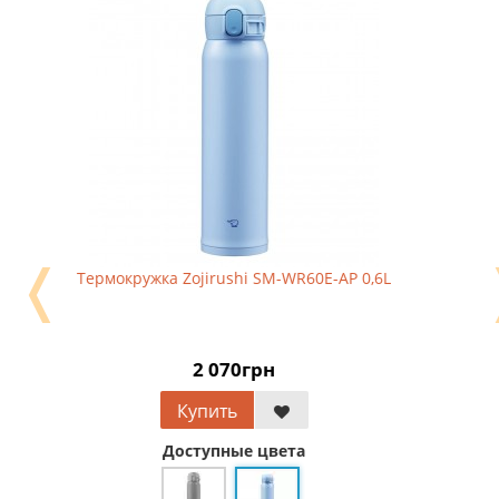
❬
Термокружка Zojirushi SM-WR60E-AP 0,6L
2 070грн
Купить
Доступные цвета