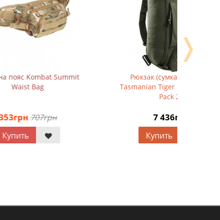
❭
mit
Рюкзак (сумка на плечо)
Тактиче
Tasmanian Tiger Modular Sling
Ti
Pack 20
7 436грн
Купить