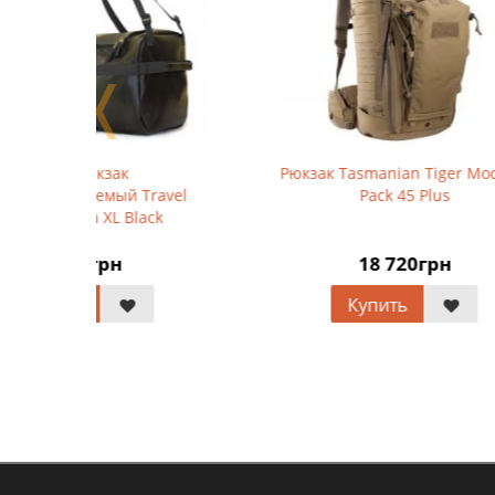
❬
Рюкзак Tasmanian Tiger Modular
Чехо
avel
Pack 45 Plus
Tasma
k
18 720грн
Купить