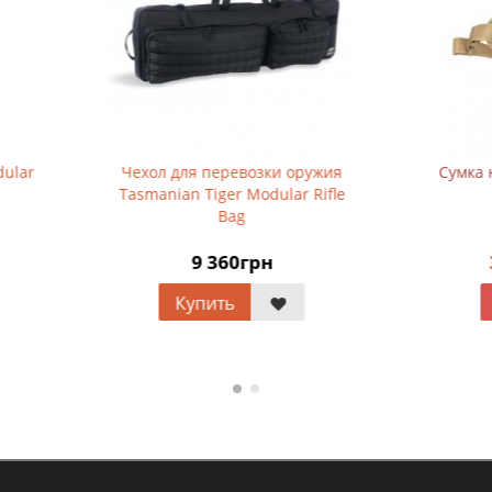
л для перевозки оружия
Сумка на пояс Kombat Sum
nian Tiger Modular Rifle
Waist Bag
Bag
9 360грн
353грн
707грн
Купить
Купить