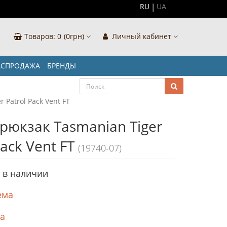
RU
UA
Товаров:
0
(0грн)
Личный кабинет
АСПРОДАЖА
БРЕНДЫ
 Patrol Pack Vent FT
рюкзак Tasmanian Tiger
Pack Vent FT
(19740-07)
т в наличии
ема
ка