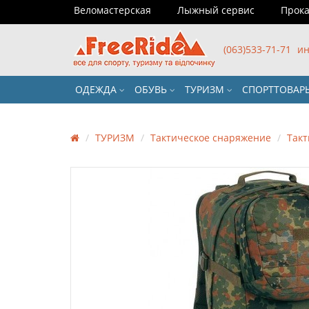
Веломастерская
Лыжный сервис
Прока
(063)533-71-71
ин
ОДЕЖДА
ОБУВЬ
ТУРИЗМ
СПОРТТОВА
ТУРИЗМ
Тактическое снаряжение
Такт