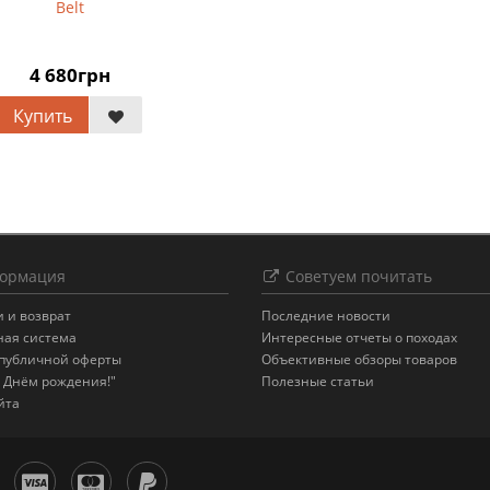
Belt
4 680грн
Купить
ормация
Советуем почитать
 и возврат
Последние новости
ная система
Интересные отчеты о походах
 публичной оферты
Объективные обзоры товаров
 Днём рождения!"
Полезные статьи
йта