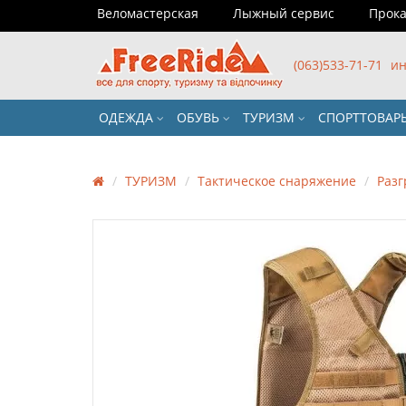
Веломастерская
Лыжный сервис
Прока
(063)533-71-71
ин
ОДЕЖДА
ОБУВЬ
ТУРИЗМ
СПОРТТОВА
ТУРИЗМ
Тактическое снаряжение
Разг