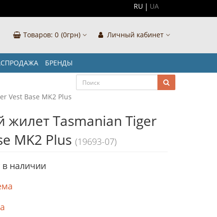
RU
UA
Товаров:
0
(0грн)
Личный кабинет
АСПРОДАЖА
БРЕНДЫ
r Vest Base MK2 Plus
 жилет Tasmanian Tiger
se MK2 Plus
(19693-07)
т в наличии
ема
ка