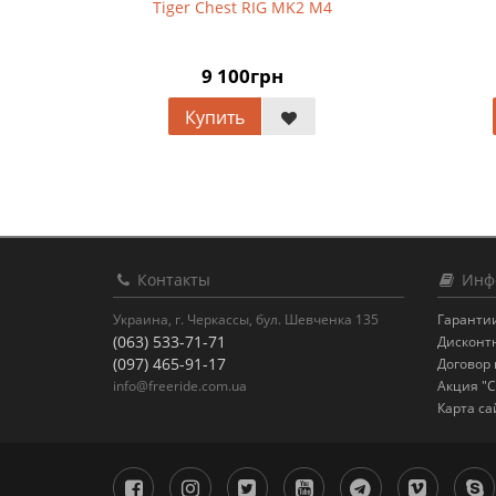
Tiger Chest RIG MK2 M4
9 100грн
Купить
Контакты
Инф
Украина, г. Черкассы, бул. Шевченка 135
Гарантии
(063) 533-71-71
Дисконт
(097) 465-91-17
Договор
info@freeride.com.ua
Акция "С
Карта са