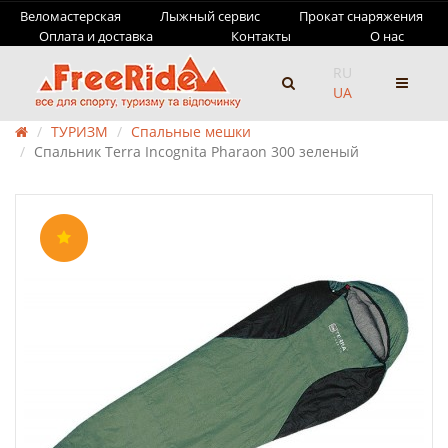
Веломастерская
Лыжный сервис
Прокат снаряжения
Оплата и доставка
Контакты
О нас
RU
UA
ТУРИЗМ
Спальные мешки
Спальник Terra Incognita Pharaon 300 зеленый