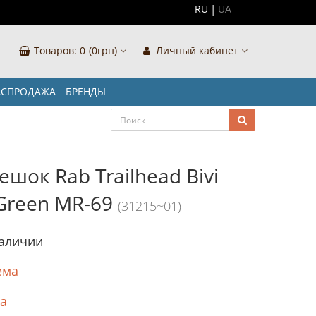
RU
UA
Товаров:
0
(0грн)
Личный кабинет
АСПРОДАЖА
БРЕНДЫ
шок Rab Trailhead Bivi
 Green MR-69
(31215~01)
наличии
ема
ка