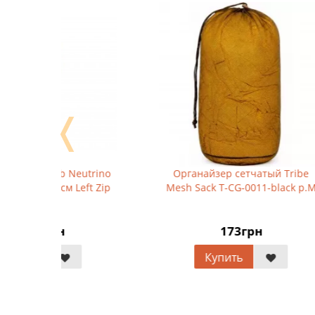
❬
trino
Органайзер сетчатый Tribe
Спаль
ft Zip
Mesh Sack T-CG-0011-black p.M
173грн
Купить