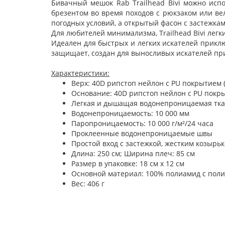
Бивачный мешок Rab Trailhead Bivi можно испо
брезентом во время походов с рюкзаком или в
погодных условий, а открытый фасон с застежк
Для любителей минимализма, Trailhead Bivi ле
Идеален для быстрых и легких искателей приключ
защищает, создан для выносливых искателей пр
Характеристики:
Верх: 40D рипстоп нейлон с PU покрытием (1
Основание: 40D рипстоп нейлон с PU покрыт
Легкая и дышащая водонепроницаемая тка
Водонепроницаемость: 10 000 мм
Паропроницаемость: 10 000 г/м²/24 часа
Проклеенные водонепроницаемые швы
Простой вход с застежкой, жестким козыр
Длина: 250 см; Ширина плеч: 85 см
Размер в упаковке: 18 см x 12 см
Основной материал: 100% полиамид с пол
Вес: 406 г