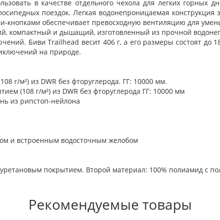
льзовать в качестве отдельного чехола для легких горных 
елосипедных поездок. Легкая водонепроницаемая конструкция
ами-кнопками обеспечивает превосходную вентиляцию для умен
гкий, компактный и дышащий, изготовленный из прочной водон
ений. Биви Trailhead весит 406 г, а его размеры состоят до 18
иключений на природе.
08 г/м²) из DWR без фторуглерода. ГГ: 10000 мм.
ием (108 г/м²) из DWR без фторуглерода ГГ: 10000 мм
нь из рипстоп-нейлона
ьком и встроенным водосточным желобом
иуретановым покрытием. Второй материал: 100% полиамид с п
Рекомендуемые товары