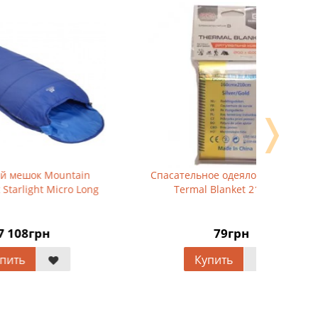
❭
n
Спасательное одеяло Base Camp
Спальный
ong
Termal Blanket 210*160
1200 
79грн
Купить