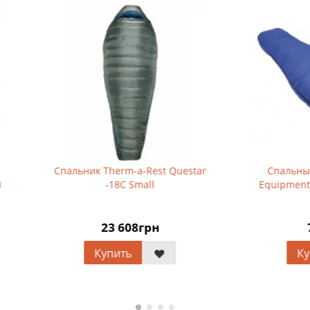
ник Therm-a-Rest Questar
Спальный мешок Mountai
-18C Small
Equipment Starlight Micro L
23 608грн
7 108грн
Купить
Купить