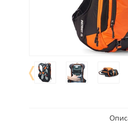
❬
Описа