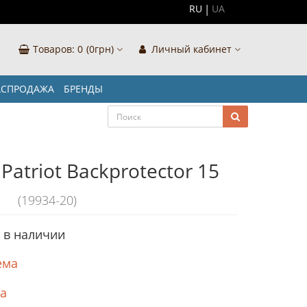
RU
UA
Товаров:
0
(0грн)
Личный кабинет
АСПРОДАЖА
БРЕНДЫ
atriot Backprotector 15
(19934-20)
т в наличии
ема
ка