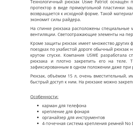
Технологичный рюкзак Uswe Patriot оснащён 
протектор в виде прямоугольной пластинки за
возвращается к исходной форме. Такой материал
экономит силы райдера.
На спинке рюкзака расположены специальные м
вентиляции. Светоотражающие элементы на пере
Кроме защиты рюкзак имеет множество других ф
поездках по ухабистой дороге обычный рюкзак на
крутом спуске. Компания USWE разработала с
рюкзака и плотно закрепить его на теле. Т
зафиксированным в одном положении даже при ре
Рюкзак, объёмом 15 л, очень вместительный, 
быстрый доступ к ним. На рюкзаке можно закрепи
Особенности:
карман для телефона
крепление для фонаря
органайзер для инструментов
4-точечная система крепления ремней No 