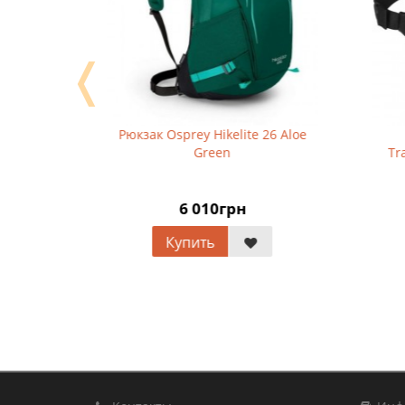
❬
torrent
Рюкзак Osprey Hikelite 26 Aloe
П
Green
Tran
6 010грн
Купить