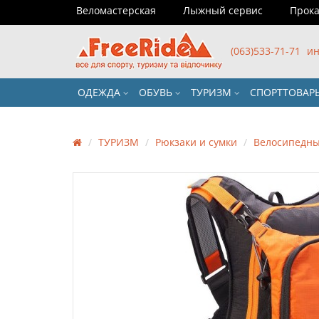
Веломастерская
Лыжный сервис
Прока
(063)533-71-71
ин
ОДЕЖДА
ОБУВЬ
ТУРИЗМ
СПОРТТОВА
ТУРИЗМ
Рюкзаки и сумки
Велосипедны