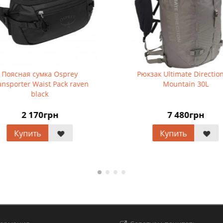
оясная сумка Osprey
Рюкзак Ultimate Direction A
sporter Waist Pack raven
Mountain 30L
black
2 170грн
7 480грн
Купить
Купить