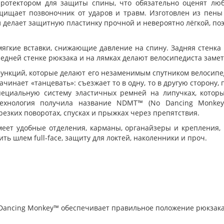
протектором для защиты спины, что обязательно оценят лю
щищает позвоночник от ударов и травм. Изготовлен из пены
 делает защитную пластинку прочной и невероятно лёгкой, по
ягкие вставки, снижающие давление на спину. Задняя стенка
дней стенке рюкзака и на лямках делают велосипедиста замет
ункций, которые делают его незаменимым спутником велосипед
чинает «танцевать»: съезжает то в одну, то в другую сторону,
пециальную систему эластичных ремней на липучках, которы
ехнология получила название NDMT™ (No Dancing Monkey T
зких поворотах, спусках и прыжках через препятствия.
имеет удобные отделения, карманы, органайзеры и крепления
ть шлем full-face, защиту для локтей, наколенники и проч.
Dancing Monkey™ обеспечивает правильное положение рюкзака