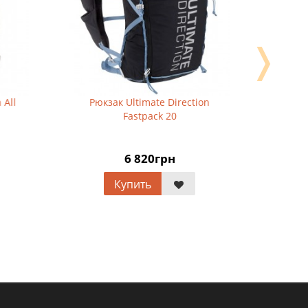
❭
ll
Рюкзак Ultimate Direction
Рюкза
Fastpack 20
M
6 820грн
Купить