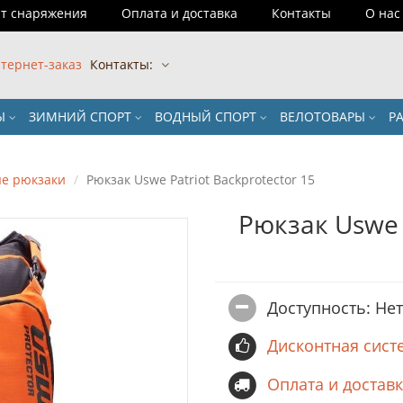
т снаряжения
Оплата и доставка
Контакты
О нас
тернет-заказ
Контакты:
РЫ
ЗИМНИЙ СПОРТ
ВОДНЫЙ СПОРТ
ВЕЛОТОВАРЫ
Р
е рюкзаки
Рюкзак Uswe Patriot Backprotector 15
Рюкзак Uswe P
Доступность: Не
Дисконтная сист
Оплата и достав