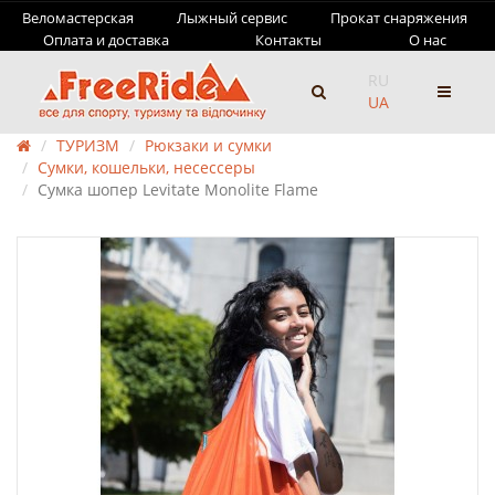
Веломастерская
Лыжный сервис
Прокат снаряжения
Оплата и доставка
Контакты
О нас
RU
UA
ТУРИЗМ
Рюкзаки и сумки
Сумки, кошельки, несессеры
Сумка шопер Levitate Monolite Flame