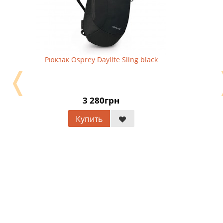
Рюкзак Osprey Daylite Sling black
❬
3 280грн
Купить