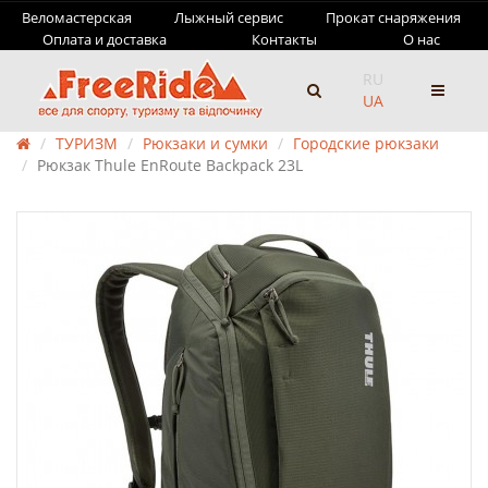
Веломастерская
Лыжный сервис
Прокат снаряжения
Оплата и доставка
Контакты
О нас
RU
UA
ТУРИЗМ
Рюкзаки и сумки
Городские рюкзаки
Рюкзак Thule EnRoute Backpack 23L