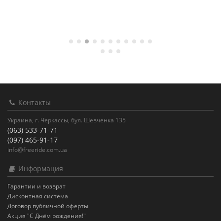
Контакты
Украина, г. Черкассы, бул. Шевченка 135
(063) 533-71-71
(097) 465-91-17
info@freeride.com.ua
Информация
Гарантии и возврат
Дисконтная система
Договор публичной оферты
Акция "С Днём рождения!"