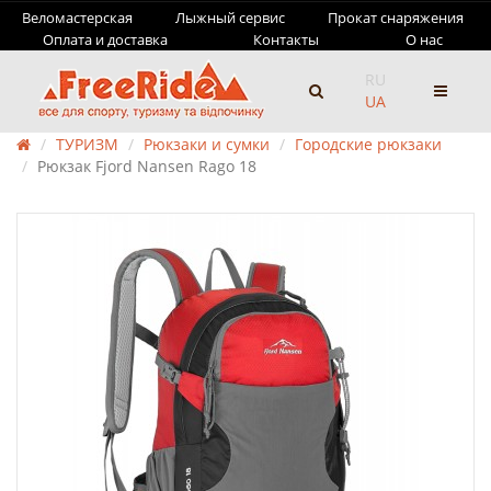
Веломастерская
Лыжный сервис
Прокат снаряжения
Оплата и доставка
Контакты
О нас
RU
UA
ТУРИЗМ
Рюкзаки и сумки
Городские рюкзаки
Рюкзак Fjord Nansen Rago 18