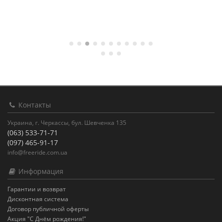
Контакты
Украина, г. Черкассы, бул. Шевченка 135
(063) 533-71-71
(097) 465-91-17
info@freeride.com.ua
Информация
Гарантии и возврат
Дисконтная система
Договор публичной оферты
Акция "С Днём рождения!"