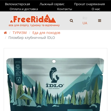
Веломастерская
Лыжный сервис
Прокат снаряжения
Оплата и доставка
Контакты
О нас
RU
UA
ТУРИЗМ
Еда для походов
Пломбир клубничный ЇDLO