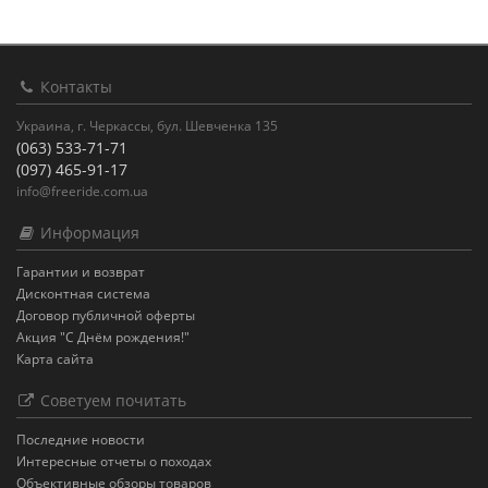
Контакты
Украина, г. Черкассы, бул. Шевченка 135
(063) 533-71-71
(097) 465-91-17
info@freeride.com.ua
Информация
Гарантии и возврат
Дисконтная система
Договор публичной оферты
Акция "С Днём рождения!"
Карта сайта
Советуем почитать
Последние новости
Интересные отчеты о походах
Объективные обзоры товаров