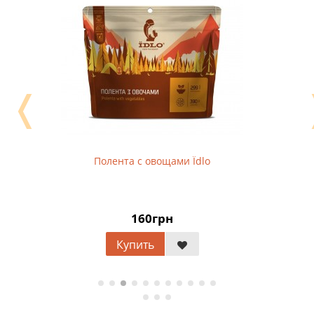
❬
Полента с овощами Їdlo
160грн
Купить