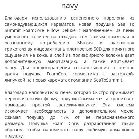
navy
Благодаря использованию вспененного поролона из
самонадувающихся карематов, новая подушка Sea To
Summit FoamCore Pillow Deluxe с наполнением из пены
уменьшает количество отходов, тем самым призывая к
осознанному потреблению. Мягкая и эластичная
трикотажная лицевая ткань плотностью 50D для приятного
ощущения на коже, а слой из полиэфирного волокна дает
дополнительную амортизацию, а также впитывает
влагу. Для предотвращения соскальзывания в ночное
время подушка FoamCore совместима с застежкой-
липучкой на новых карематах компании SeaToSummit.
Благодаря наполнителю пене, которая быстро принимает
первоначальную форму, подушка сжимается и хранится с
помощью простой застежки-липучки. Эта система
исключает необходимость в дополнительном чехле,
сжимая подушку до 17% от ее первоначального
размера. Подушка Foam Core, разработанная таким
образом, чтобы напоминать вашу любимую домашнюю
подушку.