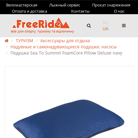
Веломастерская
Лыжный сервис
Прокат снаряжения
Оплата и доставка
Контакты
О нас
RU
UA
ТУРИЗМ
Аксессуары для отдыха
Надувные и самонадувающиеся подушки, насосы
Подушка Sea To Summit FoamCore Pillow Deluxe navy