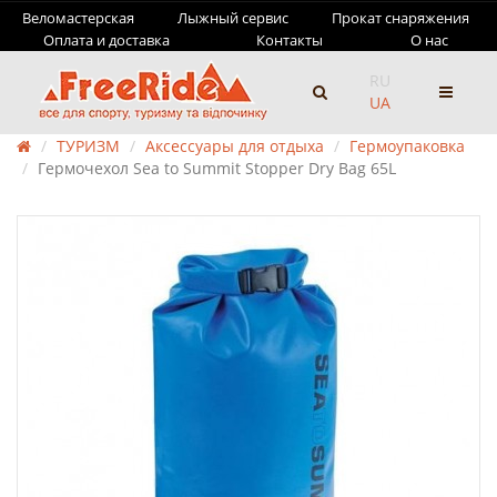
Веломастерская
Лыжный сервис
Прокат снаряжения
Оплата и доставка
Контакты
О нас
RU
UA
ТУРИЗМ
Аксессуары для отдыха
Гермоупаковка
Гермочехол Sea to Summit Stopper Dry Bag 65L