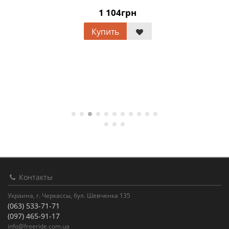
1 104грн
Купить
Контакты
Украина, г. Черкассы, бул. Шевченка 135
(063) 533-71-71
(097) 465-91-17
info@freeride.com.ua