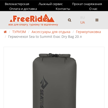
Веломастерская
Лыжный сервис
Прокат снаряжения
Оплата и доставка
Контакты
О нас
RU
UA
ТУРИЗМ
Аксессуары для отдыха
Гермоупаковка
Гермочехол Sea to Summit Evac Dry Bag 20 л