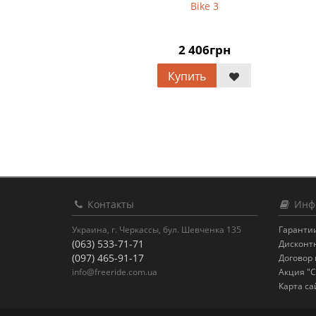
Bike 3
2 406грн
Купить
Контакты
Инф
Украина, г. Черкассы, бул. Шевченка 135
Гарантии
(063) 533-71-71
Дисконт
(097) 465-91-17
Договор
info@freeride.com.ua
Акция "С
Карта са