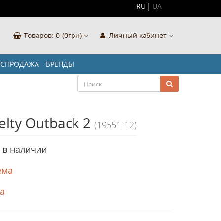
RU
UA
Товаров:
0
(0грн)
Личный кабинет
АСПРОДАЖА
БРЕНДЫ
elty Outback 2
(19551-12)
т в наличии
ема
ка