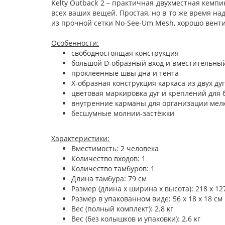
Kelty Outback 2 – практичная двухместная кемп
всех ваших вещей. Простая, но в то же время н
из прочной сетки No-See-Um Mesh, хорошо вент
Особенности:
свободностоящая конструкция
большой D-образный вход и вместительны
проклеенные швы дна и тента
Х-образная конструкция каркаса из двух дуг
цветовая маркировка дуг и креплений для 
внутренние карманы для организации мел
бесшумные молнии-застёжки
Характеристики:
Вместимость: 2 человека
Количество входов: 1
Количество тамбуров: 1
Длина тамбура: 79 см
Размер (длина х ширина х высота): 218 х 127
Размер в упакованном виде: 56 х 18 х 18 см
Вес (полный комплект): 2.8 кг
Вес (без колышков и упаковки): 2.6 кг