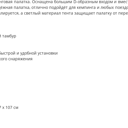
инговая палатка. Оснащена большим D-образным входом и вмес
адёжная палатка, отлично подойдёт для кемпинга и любых поезд
илируется, а светлый материал тента защищает палатку от пе
й тамбур
быстрой и удобной установки
кого снаряжения
 х 107 см