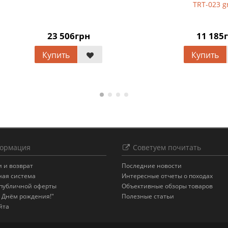
TRT-023 green
23 506грн
11 185грн
Купить
Купить
ормация
Советуем почитать
 и возврат
Последние новости
ная система
Интересные отчеты о походах
 публичной оферты
Объективные обзоры товаров
 Днём рождения!"
Полезные статьи
йта