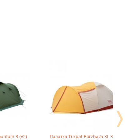
❭
V2)
Палатка Turbat Borzhava XL 3 Alu
Палатка 