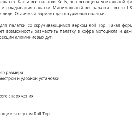
 палатка. Как и все палатки Kelty, она оснащена уникальной 
и и складывания палатки. Минимальный вес палатки – всего 1.8
ом виде. Отличный вариант для штурмовой палатки.
для палатки со скручивающимся верхом Roll Top. Такая форм
аёт возможность разместить палатку в кофре мотоцикла и д
секций алюминиевых дуг.
го размера
быстрой и удобной установки
кого снаряжения
ающимся верхом Roll Top