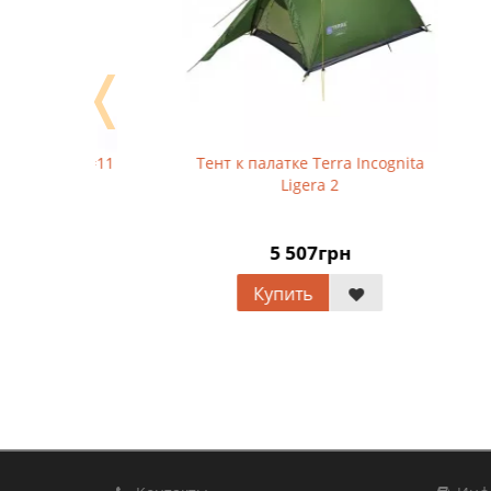
❬
a d=11
Тент к палатке Terra Incognita
Звен
Ligera 2
5 507грн
Купить