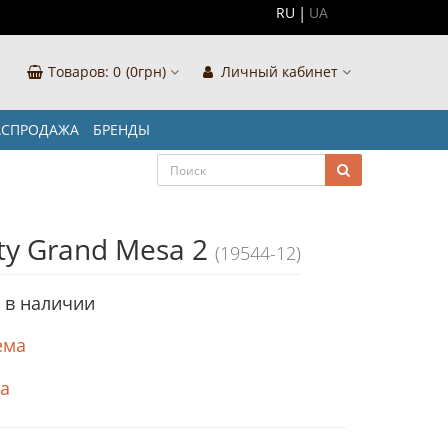
RU
UA
Товаров:
0
(0грн)
Личный кабинет
АСПРОДАЖА
БРЕНДЫ
ty Grand Mesa 2
(19544-12)
т в наличии
ема
ка