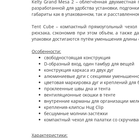
Kelty Grand Mesa 2 – облегчённая двухместная
разработанной для удобства установки, подгонк
габариты как в упакованном, так и расставленн
Tent Cube – компактный прямоугольный чехол 
рюкзака, сэкономив при этом объём, а также д
упаковки достигаются путём уменьшения длины 
Особенности:
свободностоящая конструкция
D-образный вход, один тамбур для вещей
конструкция каркаса из двух дуг
алюминиевые дуги с секциями уменьшенно
цветовая маркировка дуг и креплений для 
проклеенные швы дна и тента
вентиляционные окошки в тенте
внутренние карманы для организации мел
крепления-клипсы Hug Clip
бесшумные молнии-застёжки
компактный чехол для палатки со скручив
Характеристики: