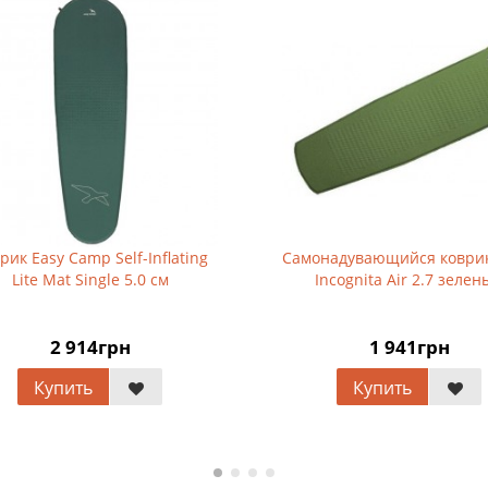
 Easy Camp Self-Inflating
Самонадувающийся коврик T
ite Mat Single 5.0 см
Incognita Air 2.7 зеленый
2 914грн
1 941грн
Купить
Купить