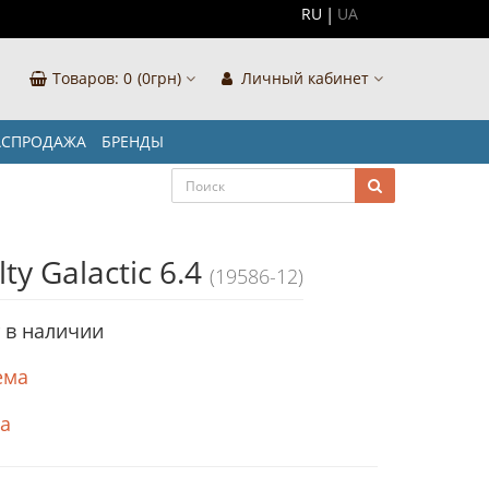
RU
UA
Товаров:
0
(0грн)
Личный кабинет
АСПРОДАЖА
БРЕНДЫ
ty Galactic 6.4
(19586-12)
т в наличии
ема
ка