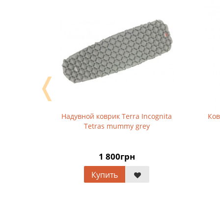
❬
 Terra
Надувной коврик Terra Incognita
Коврик
ый
Tetras mummy grey
L
1 800грн
Купить