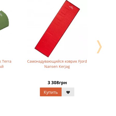
❭
erra
Самонадувающийся коврик Fjord
Каремат-
Nansen Kerjag
армейс
3 308грн
Купить