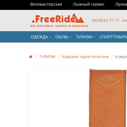
Веломастерская
Лыжный сервис
Прока
(063)533-71-71
ин
ОДЕЖДА
ОБУВЬ
ТУРИЗМ
СПОРТТОВА
ТУРИЗМ
Коврики туристические
Коврик