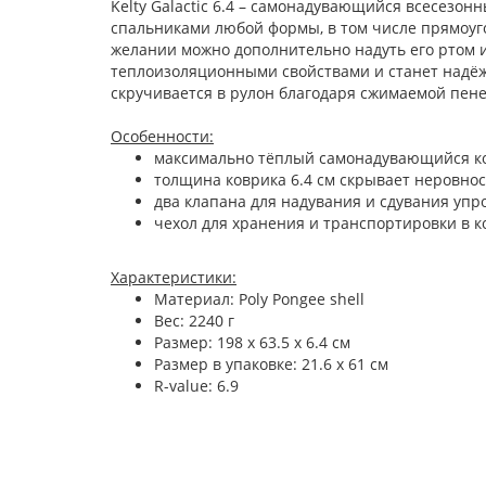
Kelty Galactic 6.4 – самонадувающийся всесезон
спальниками любой формы, в том числе прямоуго
желании можно дополнительно надуть его ртом и
теплоизоляционными свойствами и станет надёжн
скручивается в рулон благодаря сжимаемой пене
Особенности:
максимально тёплый самонадувающийся ков
толщина коврика 6.4 см скрывает неровнос
два клапана для надувания и сдувания уп
чехол для хранения и транспортировки в к
Характеристики:
Материал: Poly Pongee shell
Вес: 2240 г
Размер: 198 x 63.5 x 6.4 см
Размер в упаковке: 21.6 х 61 см
R-value: 6.9