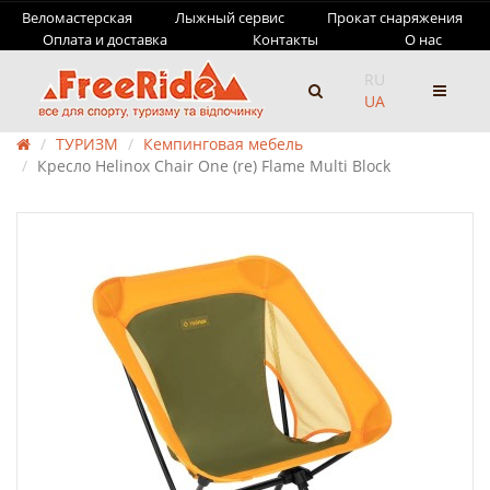
Веломастерская
Лыжный сервис
Прокат снаряжения
Оплата и доставка
Контакты
О нас
RU
UA
ТУРИЗМ
Кемпинговая мебель
Кресло Helinox Chair One (re) Flame Multi Block