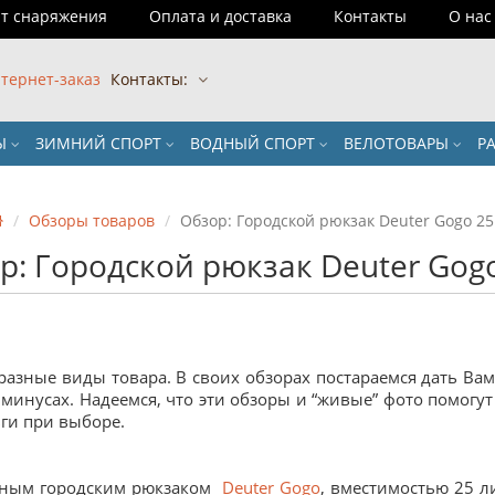
т снаряжения
Оплата и доставка
Контакты
О нас
тернет-заказ
Контакты:
РЫ
ЗИМНИЙ СПОРТ
ВОДНЫЙ СПОРТ
ВЕЛОТОВАРЫ
Р
Обзоры товаров
Обзор: Городской рюкзак Deuter Gogo 25
р: Городской рюкзак Deuter Gogo
азные виды товара. В своих обзорах постараемся дать В
 минусах. Надеемся, что эти обзоры и “живые” фото помогу
ьги при выборе.
льным городским рюкзаком
Deuter Gogo
, вместимостью 25 л