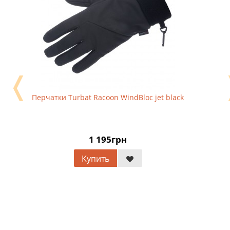
❬
Перчатки Turbat Racoon WindBloc jet black
1 195грн
Купить