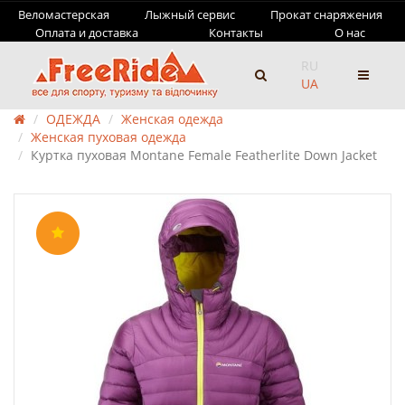
Веломастерская
Лыжный сервис
Прокат снаряжения
Оплата и доставка
Контакты
О нас
RU
UA
ОДЕЖДА
Женская одежда
Женская пуховая одежда
Куртка пуховая Montane Female Featherlite Down Jacket