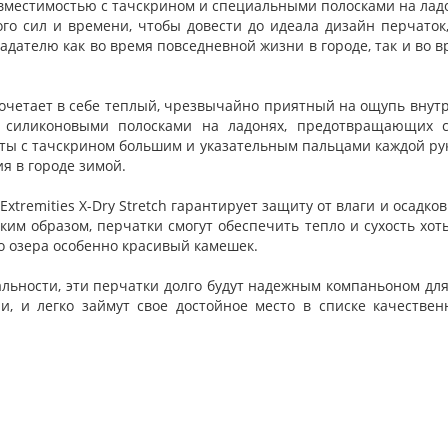
местимостью с тачскрином и специальными полосками на лад
го сил и времени, чтобы довести до идеала дизайн перчато
адателю как во время повседневной жизни в городе, так и во 
четает в себе теплый, чрезвычайно приятный на ощупь внутр
силиконовыми полосками на ладонях, предотвращающих с
оты с тачскрином большим и указательным пальцами каждой рук
я в городе зимой.
tremities X-Dry Stretch гарантирует защиту от влаги и осадков
аким образом, перчатки смогут обеспечить тепло и сухость хот
ого озера особенно красивый камешек.
альности, эти перчатки долго будут надежным компаньоном для
, и легко займут свое достойное место в списке качествен