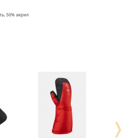
ть, 50% акрил
❭