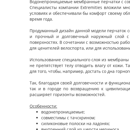
Водонепроницаемые мембранные перчатки с сов
Специалисты компании Extremities вложили мно
условиях и обеспечивали бы комфорт своему обл
время года.
Продуманный дизайн данной модели перчаток со
и прочный и долговечный наружный слой с 
поверхностях. В сочетании с возможностью раб
для ценителей велоспорта, или для использовани
Использование специального слоя из мембраны Ex
не препятствует телу отводить влагу от кожи. Т
для того, чтобы, например, достать со дна горн
Так, благодаря своей долговечности и функцион
так и в городе по возвращению к цивилизации
расширяет горизонты возможностей.
Особенности:
водонепроницаемые;
совместимы с тачскрином;
силиконовые полоски на ладонях;
внутренний слой из шерсти мериноса.