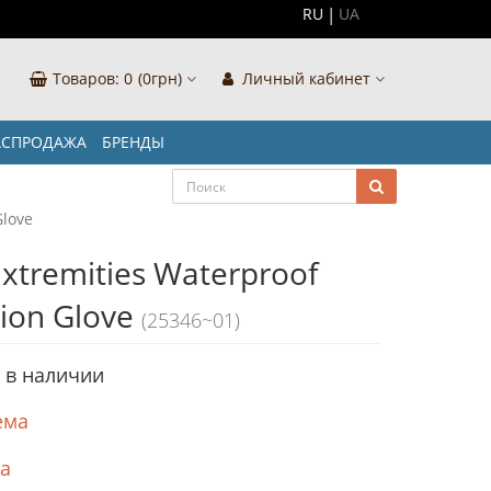
RU
UA
Товаров:
0
(0грн)
Личный кабинет
АСПРОДАЖА
БРЕНДЫ
Glove
xtremities Waterproof
tion Glove
(25346~01)
т в наличии
ема
ка