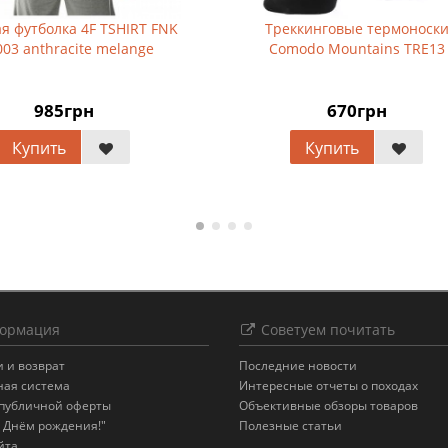
Треккинговые термоноски
Рукавицы Rab Endur
Comodo Mountains TRE13
Mitt
670грн
6 072грн
Купить
Купить
ормация
Советуем почитать
 и возврат
Последние новости
ная система
Интересные отчеты о походах
 публичной оферты
Объективные обзоры товаров
 Днём рождения!"
Полезные статьи
йта