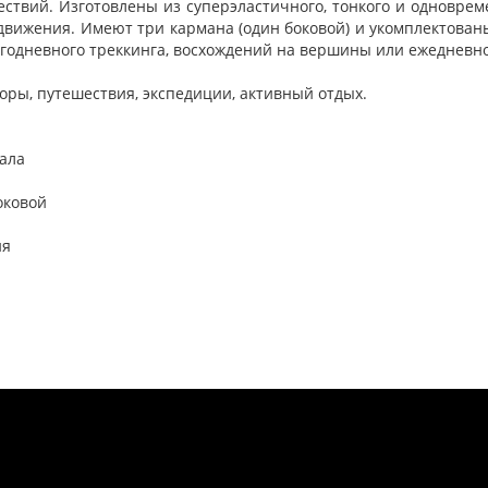
твий. Изготовлены из суперэластичного, тонкого и одноврем
 движения. Имеют три кармана (один боковой) и укомплектован
огодневного треккинга, восхождений на вершины или ежедневн
горы, путешествия, экспедиции, активный отдых.
иала
оковой
ия