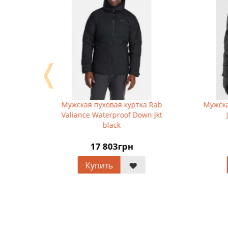
❬
ка 4F
Мужская пуховая куртка Rab
Мужска
Valiance Waterproof Down Jkt
black
17 803грн
Купить