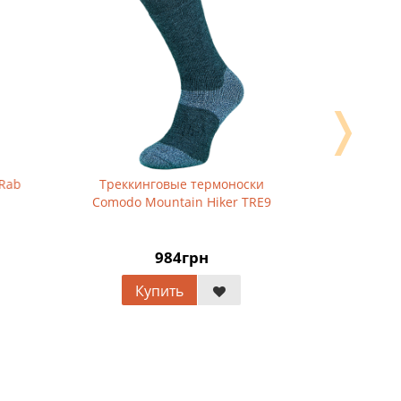
❭
Rab
Треккинговые термоноски
Велошор
Comodo Mountain Hiker TRE9
End
984грн
Купить