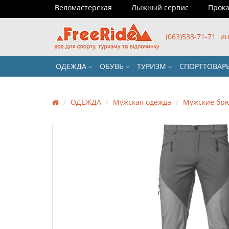
Веломастерская
Лыжный сервис
Прока
(063)533-71-71
ин
ОДЕЖДА
ОБУВЬ
ТУРИЗМ
СПОРТТОВА
ОДЕЖДА
Мужская одежда
Мужские бр