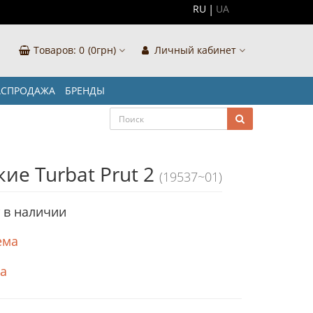
RU
UA
Товаров:
0
(0грн)
Личный кабинет
АСПРОДАЖА
БРЕНДЫ
ие Turbat Prut 2
(19537~01)
т в наличии
ема
ка