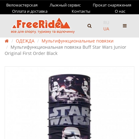
Веломастерская
Лыжный сервис
Прокат снаряжения
Оплата и доставка
Контакты
О нас
RU
UA
ОДЕЖДА
Мультифункциональные повязки
Мультифункциональная повязка Buff Star Wars Junior
Original First Order Black