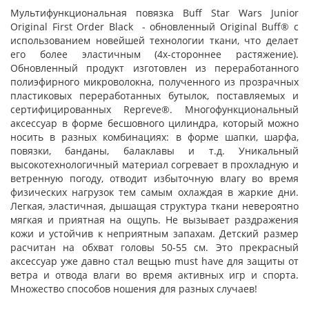
Мультифункциональная повязка Buff Star Wars Junior
Original First Order Black - обновленный Original Buff® с
использованием новейшей технологии ткани, что делает
его более эластичным (4х-стороннее растяжение).
Обновленный продукт изготовлен из переработанного
полиэфирного микроволокна, полученного из прозрачных
пластиковых переработанных бутылок, поставляемых и
сертифицированных Repreve®. Многофункциональный
аксессуар в форме бесшовного цилиндра, который можно
носить в разных комбинациях: в форме шапки, шарфа,
повязки, банданы, балаклавы и т.д. Уникальный
высокотехнологичный материал согревает в прохладную и
ветренную погоду, отводит избыточную влагу во время
физических нагрузок тем самым охлаждая в жаркие дни.
Легкая, эластичная, дышащая структура ткани невероятно
мягкая и приятная на ощупь. Не вызывает раздражения
кожи и устойчив к неприятным запахам. Детский размер
расчитан на обхват головы 50-55 см. Это прекрасный
аксессуар уже давно стал вещью must have для защиты от
ветра и отвода влаги во время активных игр и спорта.
Множество способов ношения для разных случаев!