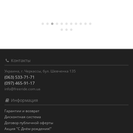
Контакты
Украина, г. Черкассы, бул. Шевченка 135
(063) 533-71-71
(097) 465-91-17
info@freeride.com.ua
Информация
Гарантии и возврат
Дисконтная система
Договор публичной оферты
Акция "С Днём рождения!"