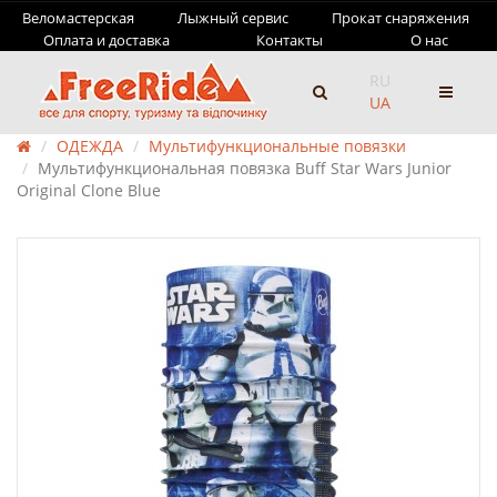
Веломастерская
Лыжный сервис
Прокат снаряжения
Оплата и доставка
Контакты
О нас
RU
UA
ОДЕЖДА
Мультифункциональные повязки
Мультифункциональная повязка Buff Star Wars Junior
Original Clone Blue