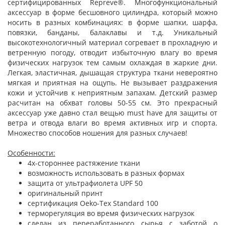
сертифицированных Repreve®. Многофункциональный
аксессуар в форме бесшовного цилиндра, который можно
носить в разных комбинациях: в форме шапки, шарфа,
повязки, банданы, балаклавы и т.д. Уникальный
высокотехнологичный материал согревает в прохладную и
ветренную погоду, отводит избыточную влагу во время
физических нагрузок тем самым охлаждая в жаркие дни.
Легкая, эластичная, дышащая структура ткани невероятно
мягкая и приятная на ощупь. Не вызывает раздражения
кожи и устойчив к неприятным запахам. Детский размер
расчитан на обхват головы 50-55 см. Это прекрасный
аксессуар уже давно стал вещью must have для защиты от
ветра и отвода влаги во время активных игр и спорта.
Множество способов ношения для разных случаев!
Особенности:
4х-стороннее растяжение ткани
возможность использовать в разных формах
защита от ультрафиолета UPF 50
оригинальный принт
сертификация Oeko-Tex Standard 100
терморегуляция во время физических нагрузок
сделан из переработанного сырья с заботой о