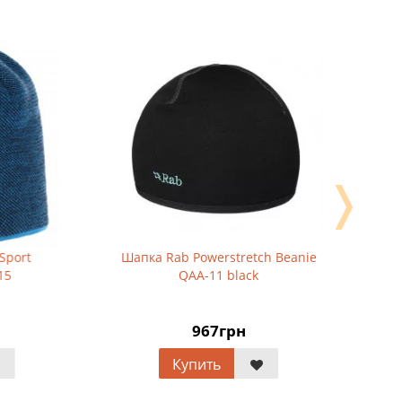
❭
Шапка Rab Powerstretch Beanie
Шапка де
QAA-11 black
967грн
4
Купить