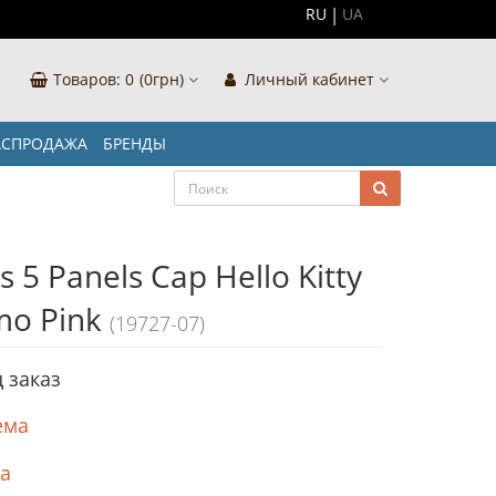
RU
UA
Товаров:
0
(0грн)
Личный кабинет
АСПРОДАЖА
БРЕНДЫ
s 5 Panels Cap Hello Kitty
mo Pink
(19727-07)
 заказ
ема
ка