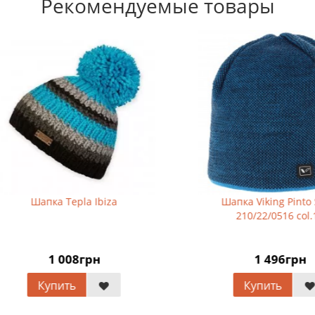
Рекомендуемые товары
Шапка Tepla Ibiza
Шапка Viking Pinto Sport
210/22/0516 col.15
1 008грн
1 496грн
Купить
Купить