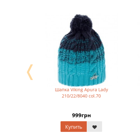
❬
y Hat
Шапка Viking Apura Lady
210/22/8040 col.70
999грн
Купить