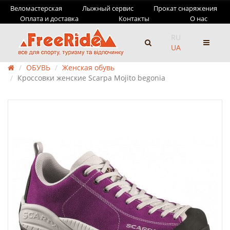
Веломастерская
Лыжный сервис
Прокат снаряжения
Оплата и доставка
Контакты
О нас
RU
UA
ОБУВЬ
Женская обувь
Кроссовки женские Scarpa Mojito begonia